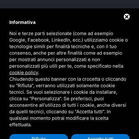
Informativa
Noi e terze parti selezionate (come ad esempio
Google, Facebook, LinkedIn, ecc.) utilizziamo cookie o
tecnologie simili per finalità tecniche e, con il tuo
consenso, anche per altre finalità come ad esempio
TEL. 0532 91276
per mostrati annunci personalizzati e non
VIA G DELEDDA, 12 - 44124 FERRARA
personalizzati più utili per te, come specificato nella
P.IVA 01135670386
cookie policy
.
Chiudendo questo banner con la crocetta o cliccando
Privacy policy
Sitemap
su "Rifiuta", verranno utilizzati solamente cookie
tecnici. Se vuoi selezionare i cookie da installare,
clicca su "Personalizza". Se preferisci, puoi
acconsentire all'utilizzo di tutti i cookie, anche diversi
da quelli tecnici, cliccando su "Accetta tutti". In
qualsiasi momento potrai modificare la scelta
effettuata.
Questo sito è protetto da Google reCAPTCHA v3,
Privacy Policy
e
Terms of
Rifiuta
Accetta tutti