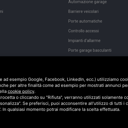
Automazione garage
ni
Barriere veicolari
Porte automatiche
Controllo accessi
Impianti d'allarme
Porte garage basculanti
Porte garage sezionali
Inferriate apribili
e ad esempio Google, Facebook, LinkedIn, ecc.) utilizziamo cooki
Paratie antiallagamento
nche per altre finalità come ad esempio per mostrati annunci pe
Porte rapide industriali
ella
cookie policy
.
cetta o cliccando su "Rifiuta", verranno utilizzati solamente co
Questo sito è prot
sonalizza". Se preferisci, puoi acconsentire all'utilizzo di tutti i
". In qualsiasi momento potrai modificare la scelta effettuata.