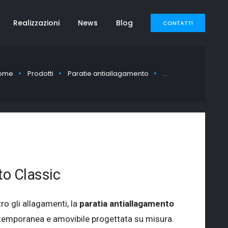
Realizzazioni
News
Blog
CONTATTI
ome
Prodotti
Paratie antiallagamento
Paratia antiallaga
to Classic
o gli allagamenti, la
paratia antiallagamento
 temporanea e amovibile progettata su misura.