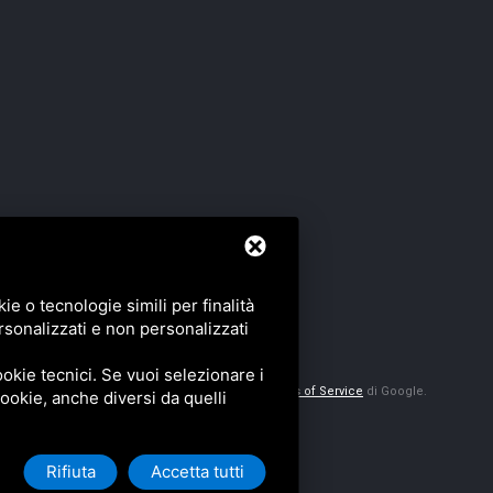
e o tecnologie simili per finalità
rsonalizzati e non personalizzati
okie tecnici. Se vuoi selezionare i
etto da Google reCAPTCHA v3,
Privacy Policy
e
Terms of Service
di Google.
 cookie, anche diversi da quelli
Rifiuta
Accetta tutti